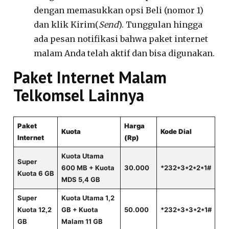
dengan memasukkan opsi Beli (nomor 1)
dan klik Kirim(
Send
). Tunggulan hingga
ada pesan notifikasi bahwa paket internet
malam Anda telah aktif dan bisa digunakan.
Paket Internet Malam
Telkomsel Lainnya
Paket
Harga
Kuota
Kode Dial
Internet
(Rp)
Kuota Utama
Super
600 MB + Kuota
30.000
*232*3*2*2*1#
Kuota 6 GB
MDS 5,4 GB
Super
Kuota Utama 1,2
Kuota 12,2
GB + Kuota
50.000
*232*3*3*2*1#
GB
Malam 11 GB