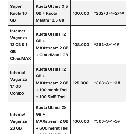
Super
Kuota Utama 3,5
Kuota 16
GB + Kuota
100.000
*232*3*4*2*1#
GB
Malam 12,5 GB
Internet
Kuota Utama 12
Vaganza
GB +
12 GB & 1
108.000
*363*3*1*1#
MAXstream 2 GB
GB
+ CloudMax 1 GB
CloudMAX
Kuota Utama 12
Internet
GB +
Vaganza
MAXstream 2 GB
125.000
*363*3*1*3#
17 GB
+ 100 menit Tsel
Combo
+ 100 SMS Tsel
Kuota Utama 28
Internet
GB +
Vaganza
MAXstream 2 GB
160.000
*363*3*1*5#
28 GB
+ 600 menit Tsel