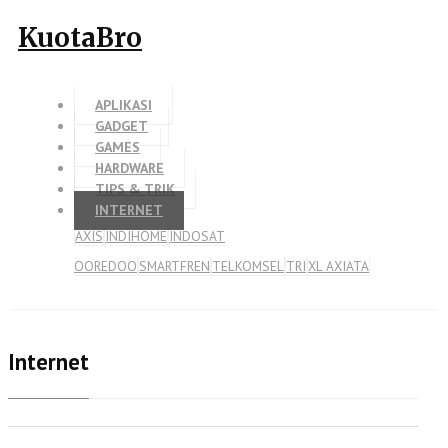
KuotaBro
APLIKASI
GADGET
GAMES
HARDWARE
TIPS & TRIK
INTERNET
AXIS
INDIHOME
INDOSAT
OOREDOO
SMARTFREN
TELKOMSEL
TRI
XL AXIATA
Internet