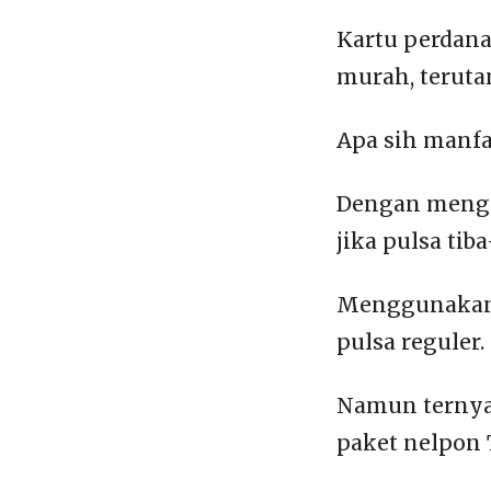
Kartu perdan
murah, teruta
Apa sih manf
Dengan mengg
jika pulsa tib
Menggunakan 
pulsa reguler.
Namun ternya
paket nelpon 