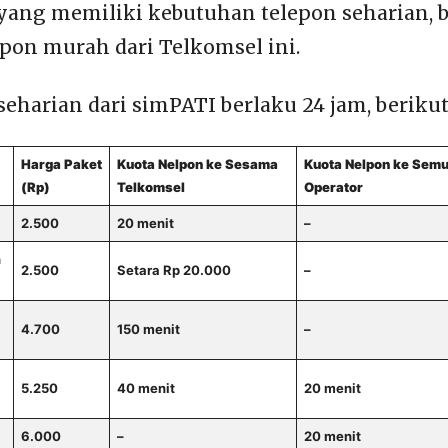
yang memiliki kebutuhan telepon seharian, b
lpon murah dari Telkomsel ini.
seharian dari simPATI berlaku 24 jam, berikut
Harga Paket
Kuota Nelpon ke Sesama
Kuota Nelpon ke Sem
(Rp)
Telkomsel
Operator
2.500
20 menit
–
h
2.500
Setara Rp 20.000
–
4.700
150 menit
–
5.250
40 menit
20 menit
6.000
–
20 menit