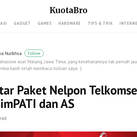
KuotaBro
KASI
GADGET
GAMES
HARDWARE
TIPS & TRIK
INTERN
va Nurikhsa
Follow
hasiswi asal Malang, Jawa Timur, yang kesehariannya tak pernah jauh
rima kasih telah membaca tulisan saya. :)
tar Paket Nelpon Telkoms
simPATI dan AS
read