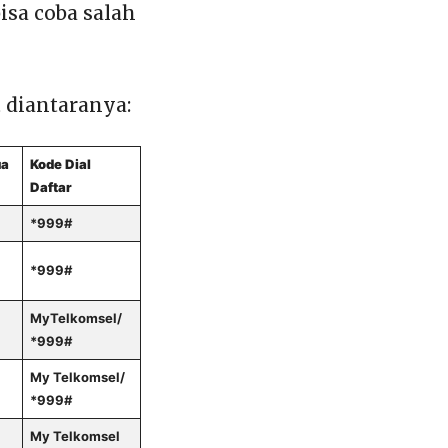
isa coba salah
 diantaranya:
ua
Kode Dial
Daftar
*999#
*999#
MyTelkomsel/
*999#
My Telkomsel/
*999#
My Telkomsel