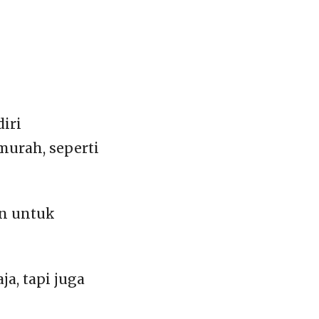
iri
murah, seperti
on untuk
a, tapi juga