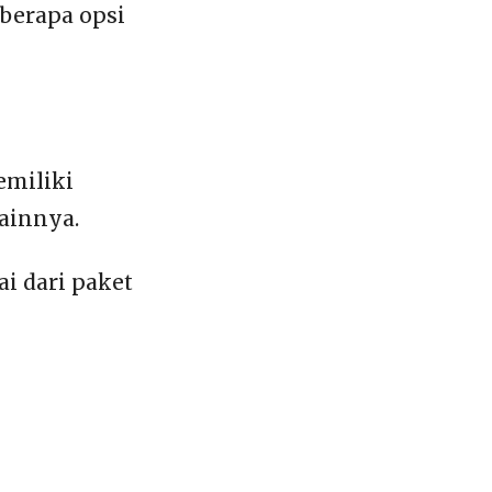
eberapa opsi
emiliki
ainnya.
i dari paket