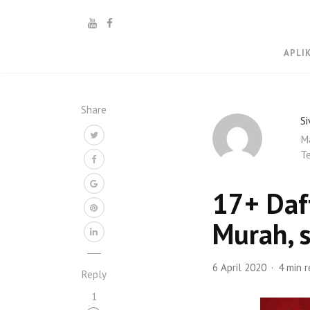
APLI
Share
Si
Ma
Te
17+ Daf
Murah, 
6 April 2020
4 min 
Reply
1