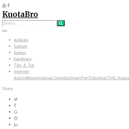
KuotaBro
Aplikasi
Gadget
Games
Hardware
Tips & Trik
Internet
Axis
Indihome
Indosat Ooredoo
Smartfren
Telkomsel
Tri
XL Axiat
Share