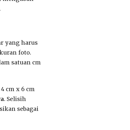
.
ar yang harus
kuran foto.
alam satuan cm
 4 cm x 6 cm
ya
. Selisih
sikan sebagai