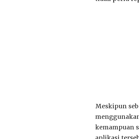
Meskipun seb
menggunakan s
kemampuan sm
aplikasi terse