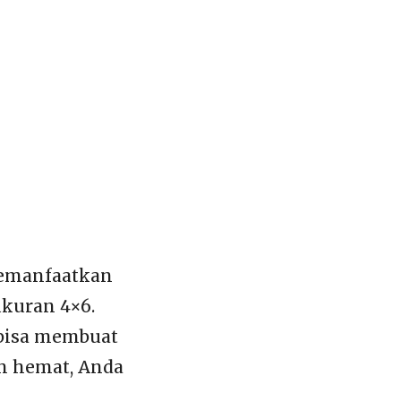
memanfaatkan
ukuran 4×6.
 bisa membuat
ih hemat, Anda