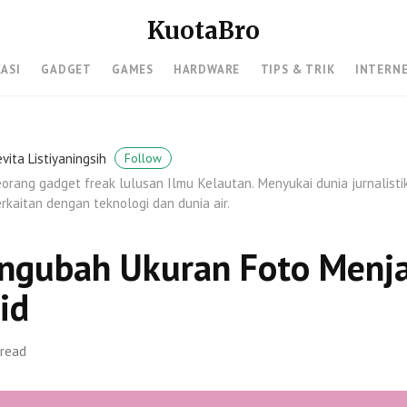
KuotaBro
KASI
GADGET
GAMES
HARDWARE
TIPS & TRIK
INTERN
vita Listiyaningsih
Follow
orang gadget freak lulusan Ilmu Kelautan. Menyukai dunia jurnalist
rkaitan dengan teknologi dan dunia air.
ngubah Ukuran Foto Menj
id
 read