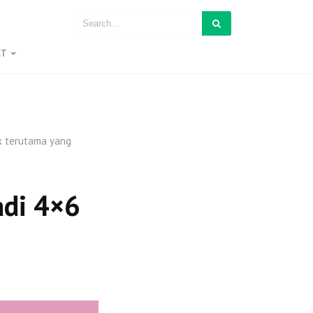
ET
ik terutama yang
adi 4×6