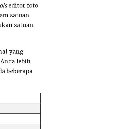
ols
editor foto
lam satuan
akan satuan
hal yang
 Anda lebih
da beberapa