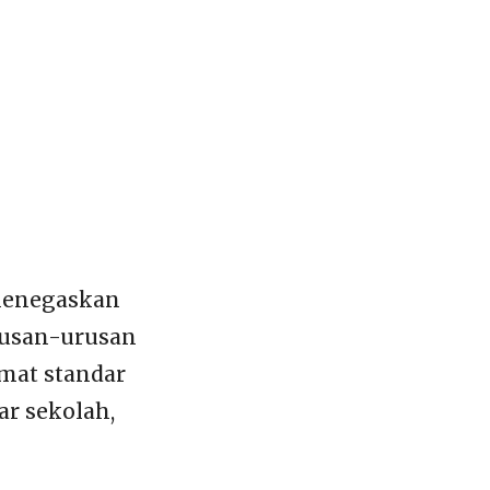
 menegaskan
urusan-urusan
rmat standar
r sekolah,