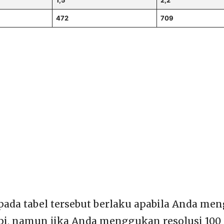
1,5
2,2
472
709
pada tabel tersebut berlaku apabila Anda m
dpi, namun jika Anda menggukan resolusi 100