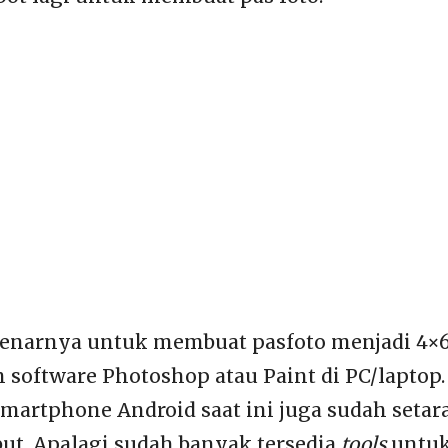
enarnya untuk membuat pasfoto menjadi 4×6
oftware Photoshop atau Paint di PC/laptop. 
artphone Android saat ini juga sudah setar
but. Apalagi sudah banyak tersedia
tools
untu