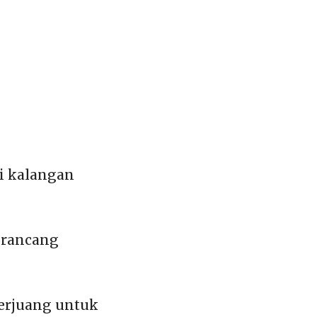
i kalangan
irancang
erjuang untuk