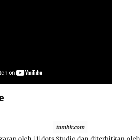
re
tumblr.com
arap oleh 111dots Studio dan diterbitkan oleh