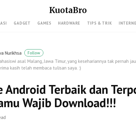
KuotaBro
KASI
GADGET
GAMES
HARDWARE
TIPS & TRIK
INTERN
va Nurikhsa
Follow
hasiswi asal Malang, Jawa Timur, yang kesehariannya tak pernah jauh
rima kasih telah membaca tulisan saya. :)
 Android Terbaik dan Terp
amu Wajib Download!!!
ead