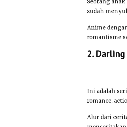
Seorang anak 
sudah menyuka
Anime dengan 
romantisme sa
2. Darling
Ini adalah se
romance, actio
Alur dari cer
menceritakan