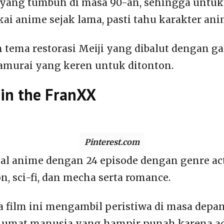
yang tumbuh di masa 90-an, sehingga untuk
i anime sejak lama, pasti tahu karakter anim
tema restorasi Meiji yang dibalut dengan g
murai yang keren untuk ditonton.
 in the FranXX
Pinterest.com
rial anime dengan 24 episode dengan genre ac
n, sci-fi, dan mecha serta romance.
ita film ini mengambil peristiwa di masa depa
 umat manusia yang hampir punah karena a