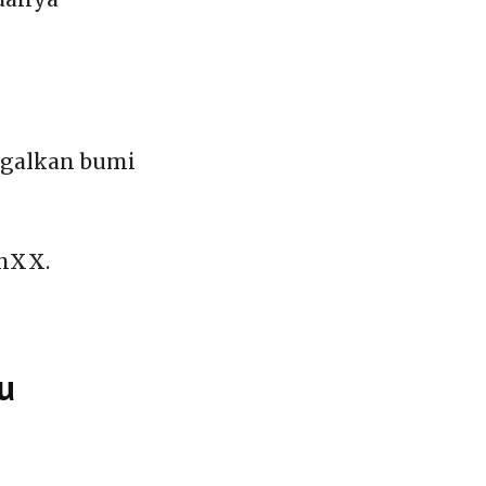
ggalkan bumi
anXX.
u