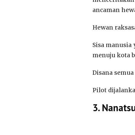
ancaman hewa
Hewan raksasa
Sisa manusia
menuju kota 
Disana semua 
Pilot dijalan
3. Nanats