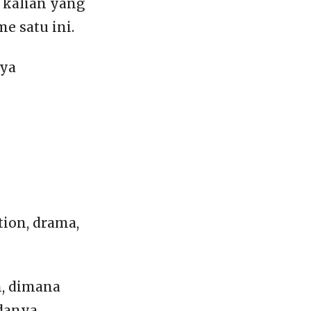
 kalian yang
e satu ini.
aya
tion, drama,
n, dimana
danya