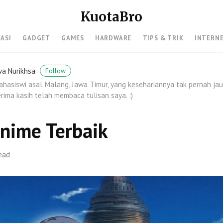
KuotaBro
KASI
GADGET
GAMES
HARDWARE
TIPS & TRIK
INTERN
va Nurikhsa
Follow
hasiswi asal Malang, Jawa Timur, yang kesehariannya tak pernah jauh
rima kasih telah membaca tulisan saya. :)
Anime Terbaik
read