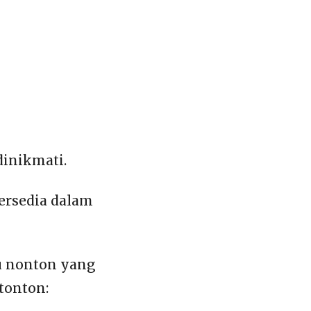
dinikmati.
tersedia dalam
u nonton yang
tonton: