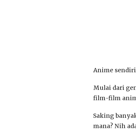
Anime sendiri
Mulai dari gen
film-film ani
Saking banya
mana? Nih ada