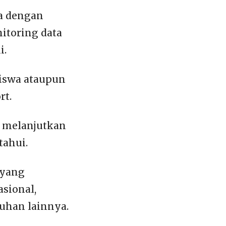
a dengan
itoring data
i.
 siswa ataupun
rt.
h melanjutkan
tahui.
 yang
sional,
tuhan lainnya.