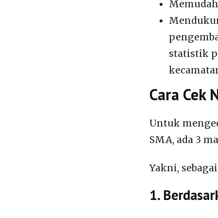
Memudahka
Mendukun
pengemba
statistik
kecamatan
Cara Cek 
Untuk mengece
SMA, ada 3 ma
Yakni, sebagai
1. Berdasa