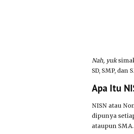
Nah, yuk
simak
SD, SMP, dan 
Apa Itu N
NISN atau Nom
dipunya setiap
ataupun SMA.