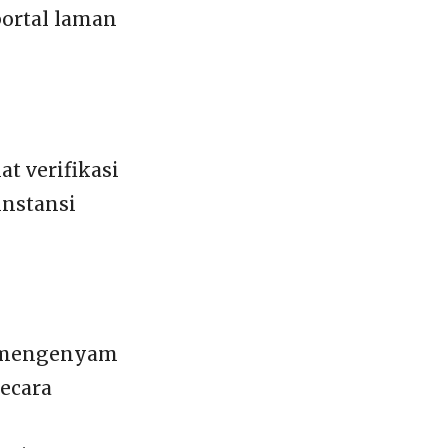
ortal laman
t verifikasi
instansi
g mengenyam
secara