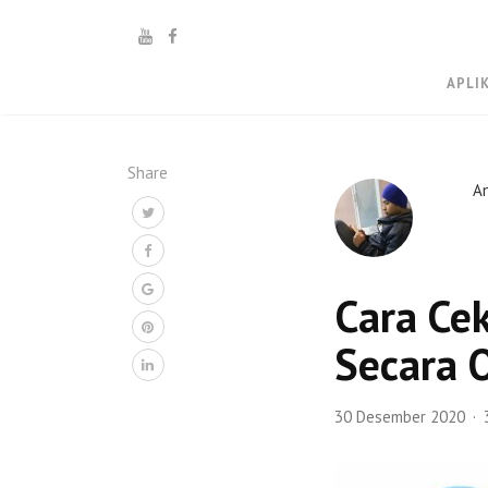
APLI
Share
A
Cara Ce
Secara 
30 Desember 2020