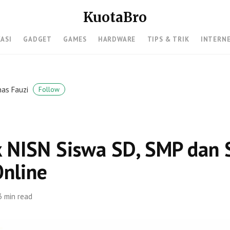
KuotaBro
KASI
GADGET
GAMES
HARDWARE
TIPS & TRIK
INTERN
nas Fauzi
Follow
k NISN Siswa SD, SMP dan
Online
3 min read