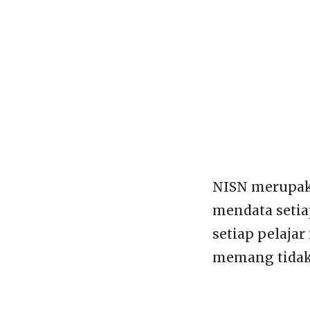
NISN merupaka
mendata setiap
setiap pelaja
memang tidak