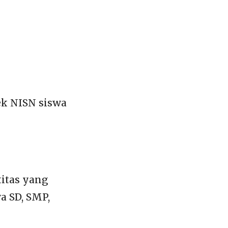
ek NISN siswa
itas yang
wa SD, SMP,