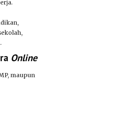
rja.
dikan,
sekolah,
.
ara
Online
 SMP, maupun