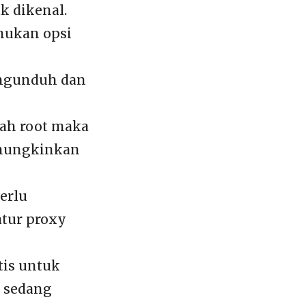
k dikenal.
mukan opsi
engunduh dan
dah root maka
emungkinkan
erlu
tur proxy
tis untuk
 sedang