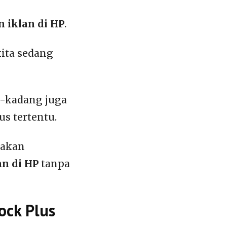
 iklan di HP
.
 kita sedang
g-kadang juga
rus tertentu.
 akan
an di HP
tanpa
ock Plus