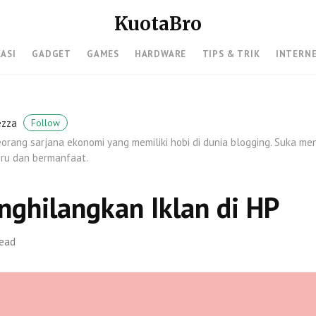
KuotaBro
KASI
GADGET
GAMES
HARDWARE
TIPS & TRIK
INTERN
ezza
Follow
orang sarjana ekonomi yang memiliki hobi di dunia blogging. Suka me
ru dan bermanfaat.
nghilangkan Iklan di HP
read