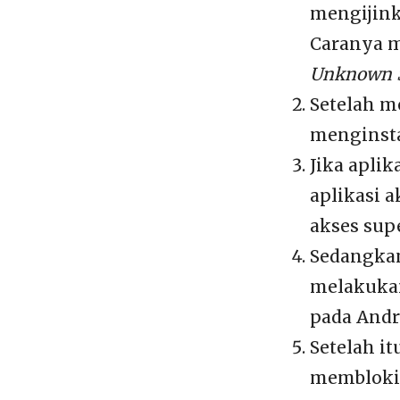
mengijink
Caranya m
Unknown S
Setelah m
menginsta
Jika apli
aplikasi
akses sup
Sedangkan
melakuka
pada Andr
Setelah it
memblokir