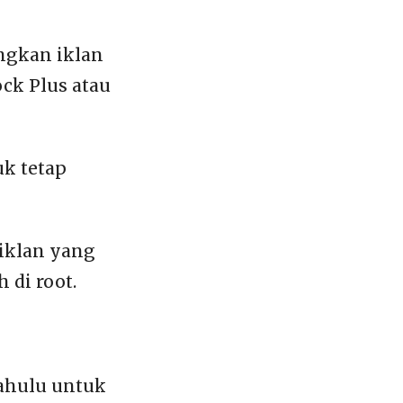
ngkan iklan
ck Plus atau
k tetap
iklan yang
 di root.
ahulu untuk