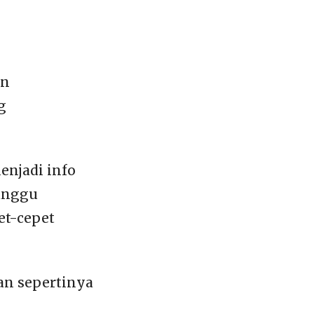
an
g
enjadi info
anggu
et-cepet
an sepertinya