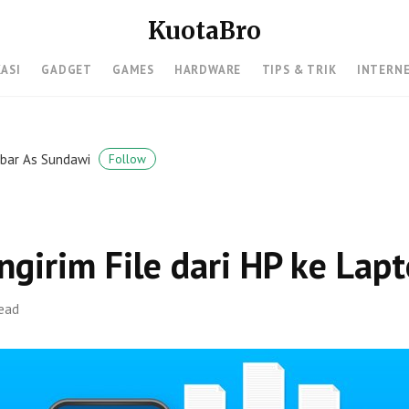
KuotaBro
KASI
GADGET
GAMES
HARDWARE
TIPS & TRIK
INTERN
lbar As Sundawi
Follow
girim File dari HP ke Lap
read