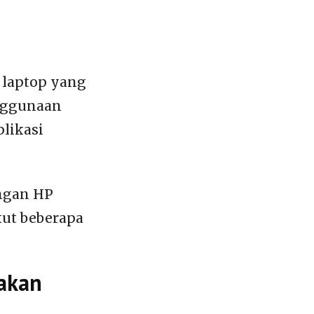
e laptop yang
enggunaan
likasi
engan HP
kut beberapa
akan