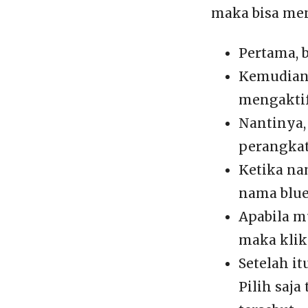
maka bisa men
Pertama, 
Kemudian
mengaktif
Nantinya,
perangkat
Ketika na
nama blue
Apabila mu
maka klik 
Setelah i
Pilih saj