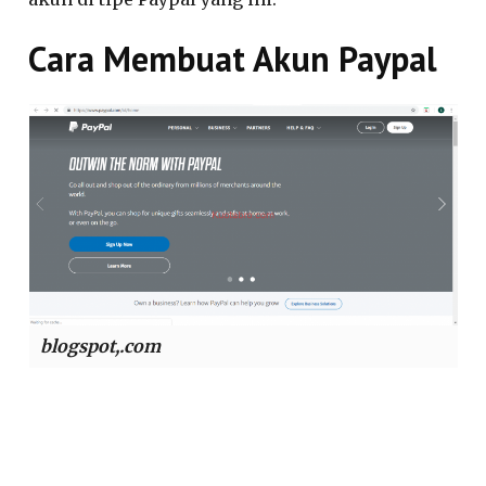
Cara Membuat Akun Paypal
blogspot,.com