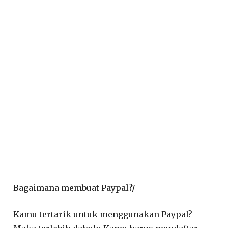
Bagaimana membuat Paypal
?/
Kamu tertarik untuk menggunakan Paypal?