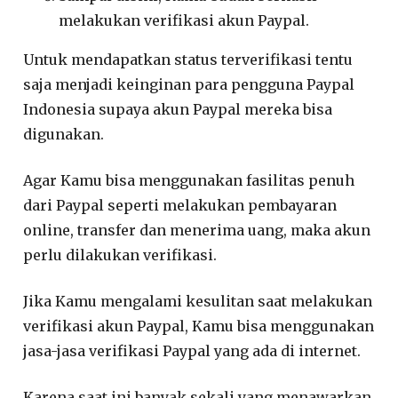
melakukan verifikasi akun Paypal.
Untuk mendapatkan status terverifikasi tentu
saja menjadi keinginan para pengguna Paypal
Indonesia supaya akun Paypal mereka bisa
digunakan.
Agar Kamu bisa menggunakan fasilitas penuh
dari Paypal seperti melakukan pembayaran
online, transfer dan menerima uang, maka akun
perlu dilakukan verifikasi.
Jika Kamu mengalami kesulitan saat melakukan
verifikasi akun Paypal, Kamu bisa menggunakan
jasa-jasa verifikasi Paypal yang ada di internet.
Karena saat ini banyak sekali yang menawarkan