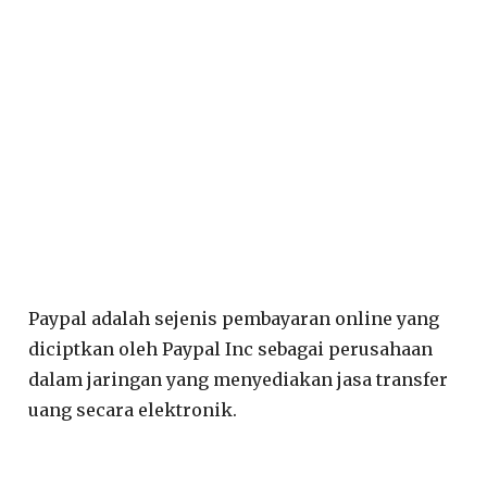
Paypal adalah sejenis pembayaran online yang
diciptkan oleh Paypal Inc sebagai perusahaan
dalam jaringan yang menyediakan jasa transfer
uang secara elektronik.