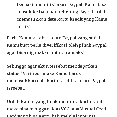
berhasil memiliki akun Paypal. Kamu bisa
masuk ke halaman rekening Paypal untuk
memasukkan data kartu kredit yang Kamu
miliki.
Perlu Kamu ketahui, akun Paypal yang sudah
Kamu buat perlu diverifikasi oleh pihak Paypal
agar bisa digunakan untuk transaksi.
Sehingga agar akun tersebut mendapatkan
status “Verified” maka Kamu harus
memasukkan data kartu kredit kea kun Paypal
tersebut.
Untuk kalian yang tidak memiliki kartu kredit,
maka bisa menggunakan VCC atau Virtual Credit
Card yang bisa Kamu beli melalui internet.