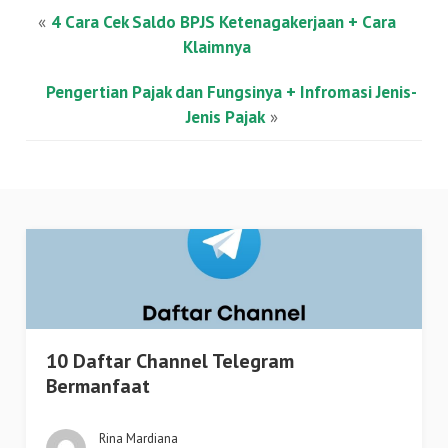
«
4 Cara Cek Saldo BPJS Ketenagakerjaan + Cara
Klaimnya
Pengertian Pajak dan Fungsinya + Infromasi Jenis-
Jenis Pajak
»
10 Daftar Channel Telegram
Bermanfaat
Rina Mardiana