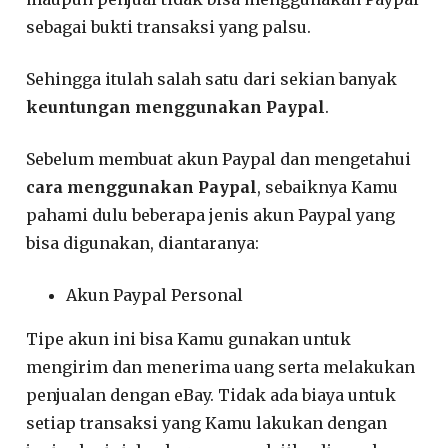
sebagai bukti transaksi yang palsu.
Sehingga itulah salah satu dari sekian banyak
keuntungan menggunakan Paypal
.
Sebelum membuat akun Paypal dan mengetahui
cara menggunakan Paypal
, sebaiknya Kamu
pahami dulu beberapa jenis akun Paypal yang
bisa digunakan, diantaranya:
Akun Paypal Personal
Tipe akun ini bisa Kamu gunakan untuk
mengirim dan menerima uang serta melakukan
penjualan dengan eBay. Tidak ada biaya untuk
setiap transaksi yang Kamu lakukan dengan