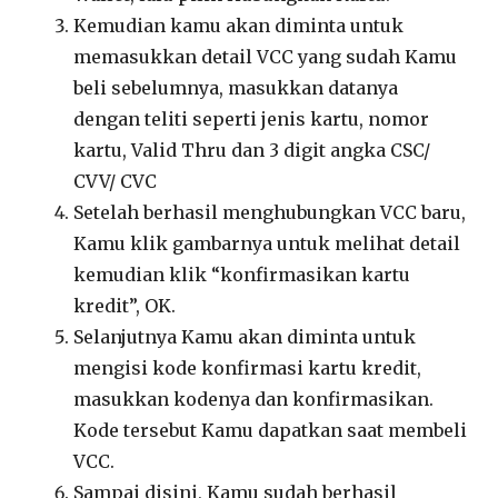
Kemudian kamu akan diminta untuk
memasukkan detail VCC yang sudah Kamu
beli sebelumnya, masukkan datanya
dengan teliti seperti jenis kartu, nomor
kartu, Valid Thru dan 3 digit angka CSC/
CVV/ CVC
Setelah berhasil menghubungkan VCC baru,
Kamu klik gambarnya untuk melihat detail
kemudian klik “konfirmasikan kartu
kredit”, OK.
Selanjutnya Kamu akan diminta untuk
mengisi kode konfirmasi kartu kredit,
masukkan kodenya dan konfirmasikan.
Kode tersebut Kamu dapatkan saat membeli
VCC.
Sampai disini, Kamu sudah berhasil